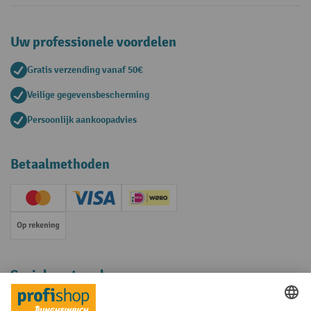
Uw professionele voordelen
Gratis verzending vanaf 50€
Veilige gegevensbescherming
Persoonlijk aankoopadvies
Betaalmethoden
Creditcard (Master)
Creditcard (Visa)
iDEAL | Wero
Op rekening
Sociale netwerken
Facebook
YouTube
LinkedIn
Instagram