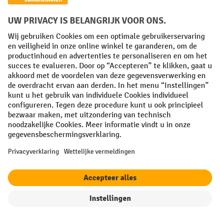
Algemene leveringsvoorwaarden
Copyright
Privacyverklaring
Privacy Instellingen
All prices excl. VAT plus
shipping costs
and possible delivery charges,
if not stated otherwise.
¹ De korting is geldig zolang de voorraad strekt. De korting is niet van
toepassing op speciale prijzen. Een combinatie met andere
procentuele kortingen of vouchers is niet mogelijk. | ² De korting
wordt eenmalig toegekend bij de eerste inschrijving voor de
nieuwsbrief. De voucher is 10 dagen geldig en kan online worden
ingewisseld vanaf een netto bestelwaarde van €250. De hoogte van de
korting varieert per productcategorie en is maximaal 10%. Elektrische
pallettrucks, elektrische stapelaars, elektrische heftrucks en
gereedschap zijn uitgesloten. Niet geldig op actieprijzen. Kan niet
worden gecombineerd met andere kortingspercentages of vouchers.