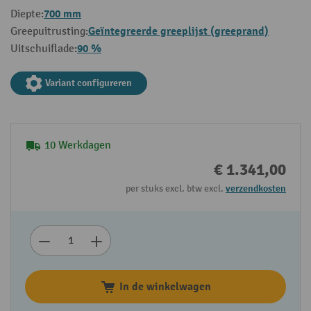
700 mm
Diepte:
Geïntegreerde greeplijst (greeprand)
Greepuitrusting:
90 %
Uitschuiflade:
Variant configureren
10 Werkdagen
€ 1.341,00
per stuks excl. btw excl.
verzendkosten
In de winkelwagen