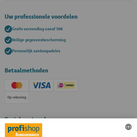
Uw professionele voordelen
Gratis verzending vanaf 50€
Veilige gegevensbescherming
Persoonlijk aankoopadvies
Betaalmethoden
Creditcard (Master)
Creditcard (Visa)
iDEAL | Wero
Op rekening
Sociale netwerken
Facebook
YouTube
LinkedIn
Instagram