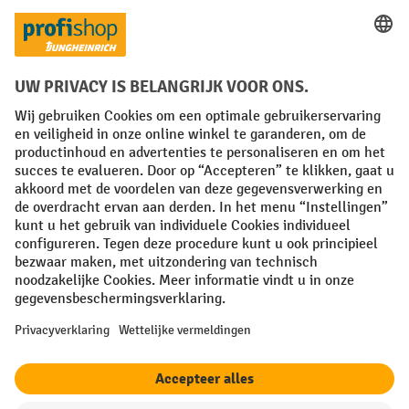
Sociale netwerken
Facebook
YouTube
LinkedIn
Instagram
Algemene leveringsvoorwaarden
Copyright
Privacyverklaring
Privacy Instellingen
All prices excl. VAT plus
shipping costs
and possible delivery charges,
if not stated otherwise.
¹ De korting is geldig zolang de voorraad strekt. De korting is niet van
toepassing op speciale prijzen. Een combinatie met andere
procentuele kortingen of vouchers is niet mogelijk. | ² De korting
wordt eenmalig toegekend bij de eerste inschrijving voor de
nieuwsbrief. De voucher is 10 dagen geldig en kan online worden
ingewisseld vanaf een netto bestelwaarde van €250. De hoogte van de
korting varieert per productcategorie en is maximaal 10%. Elektrische
pallettrucks, elektrische stapelaars, elektrische heftrucks en
gereedschap zijn uitgesloten. Niet geldig op actieprijzen. Kan niet