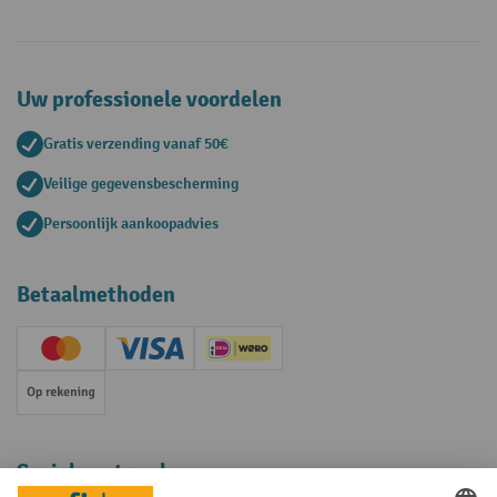
Uw professionele voordelen
Gratis verzending vanaf 50€
Veilige gegevensbescherming
Persoonlijk aankoopadvies
Betaalmethoden
Creditcard (Master)
Creditcard (Visa)
iDEAL | Wero
Op rekening
Sociale netwerken