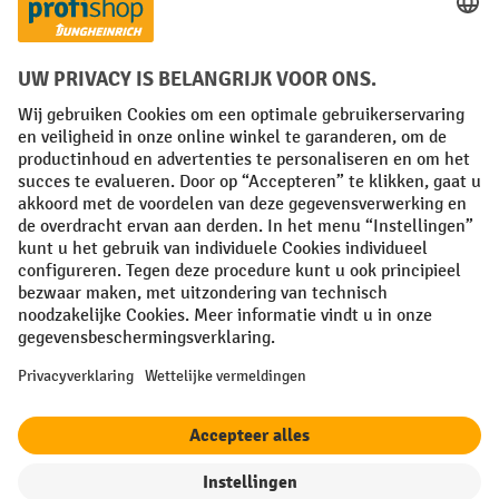
Facebook
YouTube
LinkedIn
Instagram
Algemene leveringsvoorwaarden
Copyright
Privacyverklaring
Privacy Instellingen
All prices excl. VAT plus
shipping costs
and possible delivery charges,
if not stated otherwise.
¹ De korting is geldig zolang de voorraad strekt. De korting is niet van
toepassing op speciale prijzen. Een combinatie met andere
procentuele kortingen of vouchers is niet mogelijk. | ² De korting
wordt eenmalig toegekend bij de eerste inschrijving voor de
nieuwsbrief. De voucher is 10 dagen geldig en kan online worden
ingewisseld vanaf een netto bestelwaarde van €250. De hoogte van de
korting varieert per productcategorie en is maximaal 10%. Elektrische
pallettrucks, elektrische stapelaars, elektrische heftrucks en
gereedschap zijn uitgesloten. Niet geldig op actieprijzen. Kan niet
worden gecombineerd met andere kortingspercentages of vouchers.