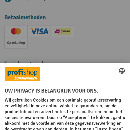
Betaalmethoden
Creditcard (Master)
Creditcard (Visa)
iDEAL | Wero
Op rekening
Sociale netwerken
Facebook
YouTube
LinkedIn
Instagram
Algemene leveringsvoorwaarden
Copyright
Privacyverklaring
Privacy Instellingen
All prices excl. VAT plus
shipping costs
and possible delivery charges,