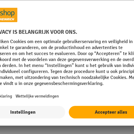
bord
Merk
 mm
Plaats van vervaardiging
mm
Rubriek
g
Sterkte werkblad
Tafelpootbevestiging
Toon alle technische details