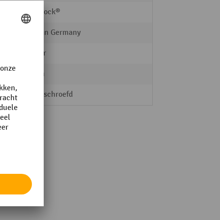
Steinbock®
Made in Germany
Starter
40 mm
vastgeschroefd