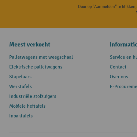
Door op "Aanmelden" te klikken
Meest verkocht
Informati
Palletwagens met weegschaal
Service en h
Elektrische palletwagens
Contact
Stapelaars
Over ons
Werktafels
E-Procureme
Industriële stofzuigers
Mobiele heftafels
Inpaktafels