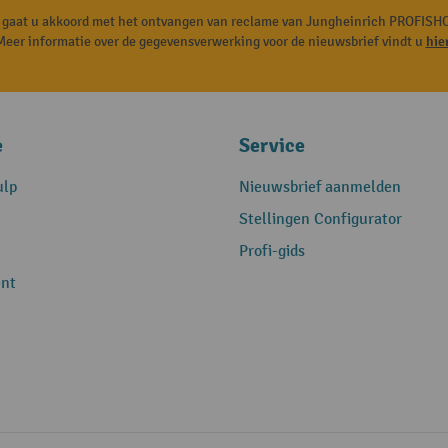
, gaat u akkoord met het ontvangen van reclame van Jungheinrich PROFISHO
Meer informatie over de gegevensverwerking voor de nieuwsbrief vindt u
hie
e
Service
ulp
Nieuwsbrief aanmelden
Stellingen Configurator
Profi-gids
nt