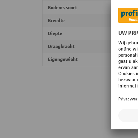
Bodems soort
Afleg
Breedte
1500
Diepte
700 
Draagkracht
750 k
Eigengewicht
53 kg