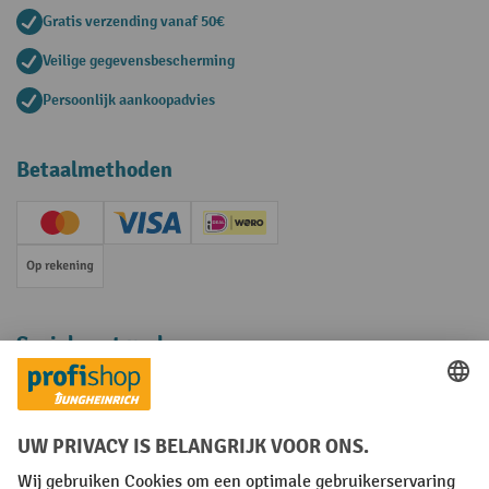
Gratis verzending vanaf 50€
Veilige gegevensbescherming
Persoonlijk aankoopadvies
Betaalmethoden
Creditcard (Master)
Creditcard (Visa)
iDEAL | Wero
Op rekening
Sociale netwerken
Facebook
YouTube
LinkedIn
Instagram