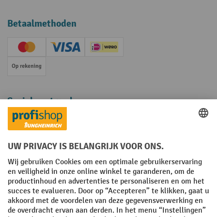
Betaalmethoden
Creditcard (Master)
Creditcard (Visa)
iDEAL | Wero
Op rekening
Sociale netwerken
Facebook
YouTube
LinkedIn
Instagram
Algemene leveringsvoorwaarden
Copyright
Privacyverklaring
Privacy Instellingen
All prices excl. VAT plus
shipping costs
and possible delivery charges,