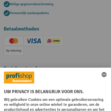
Veilige gegevensbescherming
Persoonlijk aankoopadvies
Betaalmethoden
Creditcard (Master)
Creditcard (Visa)
iDEAL | Wero
Op rekening
Sociale netwerken
Facebook
YouTube
LinkedIn
Instagram
Algemene leveringsvoorwaarden
Copyright