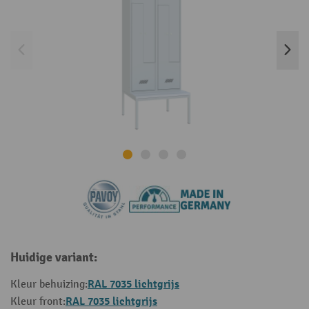
Huidige variant:
RAL 7035 lichtgrijs
Kleur behuizing:
RAL 7035 lichtgrijs
Kleur front: