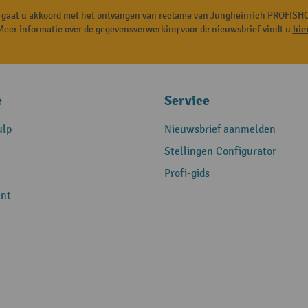
, gaat u akkoord met het ontvangen van reclame van Jungheinrich PROFISHO
Meer informatie over de gegevensverwerking voor de nieuwsbrief vindt u
hie
e
Service
ulp
Nieuwsbrief aanmelden
Stellingen Configurator
Profi-gids
nt