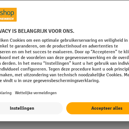
Kastgebruik
Kleur behuizing
Kleur front
rcoating
Levering
 mm
Materiaal behuizing
Toon alle technische details