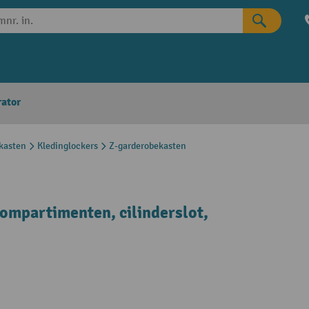
rator
kasten
Kledinglockers
Z-garderobekasten
ompartimenten, cilinderslot,