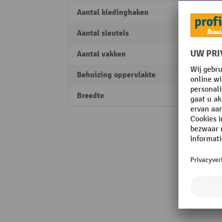
Aantal kledinghaken
18
Aantal sleutels
12
Aantal vakken
6
Behuizing oppervlakte
poede
Breedte
1200