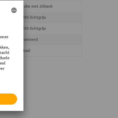
Garderobe met zitbank
RAL 7035 lichtgrijs
RAL 7035 lichtgrijs
gedemonteerd
Plaatstaal