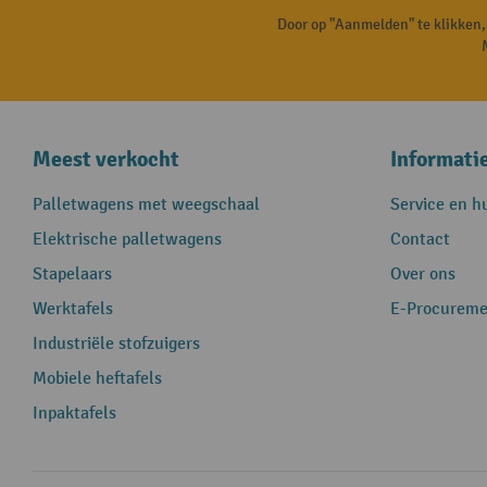
Door op "Aanmelden" te klikken
Meest verkocht
Informati
Palletwagens met weegschaal
Service en h
Elektrische palletwagens
Contact
Stapelaars
Over ons
Werktafels
E-Procureme
Industriële stofzuigers
Mobiele heftafels
Inpaktafels