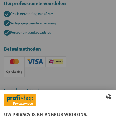
Uw professionele voordelen
Gratis verzending vanaf 50€
Veilige gegevensbescherming
Persoonlijk aankoopadvies
Betaalmethoden
Creditcard (Master)
Creditcard (Visa)
iDEAL | Wero
Op rekening
Sociale netwerken
Facebook
YouTube
LinkedIn
Instagram