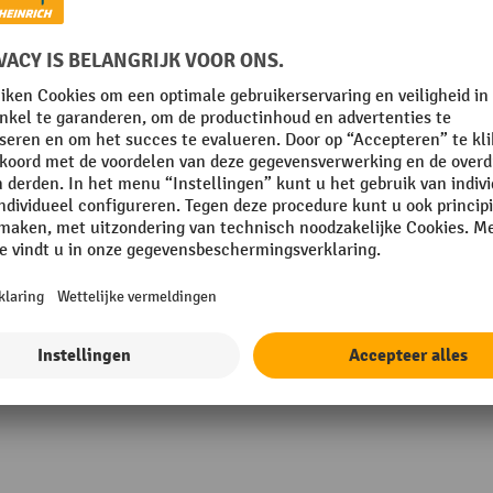
m
Rubriek
 mm
Technische eigenschappen
Uitvoering
E
Vorm
kt