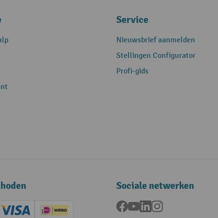
e
Service
ulp
Nieuwsbrief aanmelden
Stellingen Configurator
Profi-gids
nt
thoden
Sociale netwerken
Facebook
YouTube
LinkedIn
Instagram
ard (Master)
Creditcard (Visa)
iDEAL | Wero