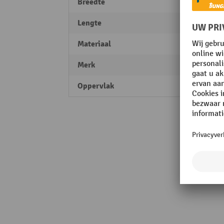
Breedte
28 m
Lengte
1000
Materiaal
Staal
Merk
BLUM
Oppervlak
verzin