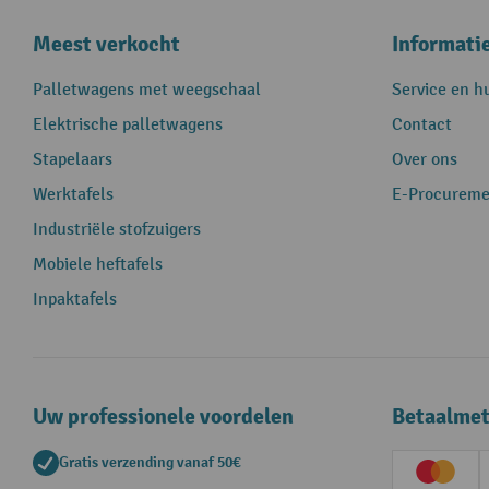
Meest verkocht
Informati
Palletwagens met weegschaal
Service en h
Elektrische palletwagens
Contact
Stapelaars
Over ons
Werktafels
E-Procureme
Industriële stofzuigers
Mobiele heftafels
Inpaktafels
Uw professionele voordelen
Betaalme
Gratis verzending vanaf 50€
Creditc