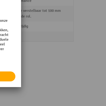
Performance
Hoogte verstelbaar tot 100 mm
boven de rol.
Enkelzijdig
recht