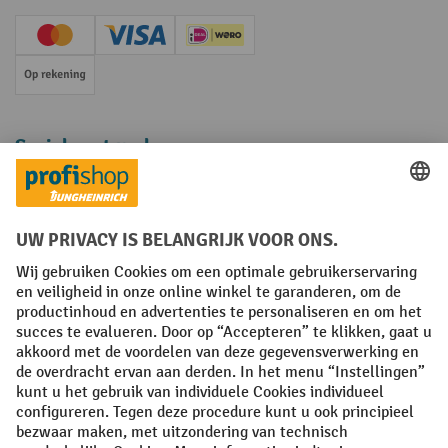
Creditcard (Master)
Creditcard (Visa)
iDEAL | Wero
Op rekening
Sociale netwerken
Facebook
YouTube
LinkedIn
Instagram
Algemene leveringsvoorwaarden
Copyright
Privacyverklaring
Privacy Instellingen
All prices excl. VAT plus
shipping costs
and possible delivery charges,
if not stated otherwise.
¹ De korting is geldig zolang de voorraad strekt. De korting is niet van