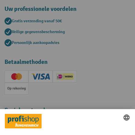
Uw professionele voordelen
Gratis verzending vanaf 50€
Veilige gegevensbescherming
Persoonlijk aankoopadvies
Betaalmethoden
Creditcard (Master)
Creditcard (Visa)
iDEAL | Wero
Op rekening
Sociale netwerken
Facebook
YouTube
LinkedIn
Instagram