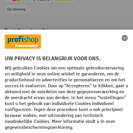
Creditcard (Master)
Creditcard (Visa)
iDEAL | Wero
Op rekening
Sociale netwerken
Facebook
YouTube
LinkedIn
Instagram
Algemene leveringsvoorwaarden
Copyright
Privacyverklaring
Privacy Instellingen
All prices excl. VAT plus
shipping costs
and possible delivery charges,
if not stated otherwise.
¹ De korting is geldig zolang de voorraad strekt. De korting is niet van
toepassing op speciale prijzen. Een combinatie met andere
procentuele kortingen of vouchers is niet mogelijk. | ² De korting
wordt eenmalig toegekend bij de eerste inschrijving voor de