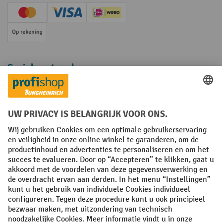
Creditcard (Master)
Creditcard (Visa)
iDEAL | Wero
Op rekening
Sociale netwerken
Facebook
YouTube
LinkedIn
Instagram
Algemene leveringsvoorwaarden
Copyright
Privacyverklaring
Privacy Instellingen
All prices excl. VAT plus
shipping costs
and possible delivery charges,
if not stated otherwise.
¹ De korting is geldig zolang de voorraad strekt. De korting is niet van
toepassing op speciale prijzen. Een combinatie met andere