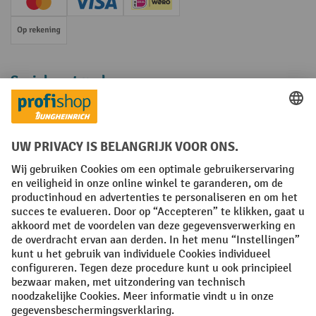
Creditcard (Master)
Creditcard (Visa)
iDEAL | Wero
Op rekening
Sociale netwerken
Facebook
YouTube
LinkedIn
Instagram
Algemene leveringsvoorwaarden
Copyright
Privacyverklaring
Privacy Instellingen
All prices excl. VAT plus
shipping costs
and possible delivery charges,
if not stated otherwise.
¹ De korting is geldig zolang de voorraad strekt. De korting is niet van
toepassing op speciale prijzen. Een combinatie met andere
procentuele kortingen of vouchers is niet mogelijk. | ² De korting