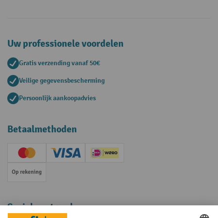
Uw professionele voordelen
Gratis verzending vanaf 50€
Veilige gegevensbescherming
Persoonlijk aankoopadvies
Betaalmethoden
Creditcard (Master)
Creditcard (Visa)
iDEAL | Wero
Op rekening
Sociale netwerken