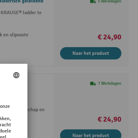
lektrisch geleidend
5 Werkdagen
n KRAUSE® ladder te
k en slipvaste
€ 24,90
Naar het product
7 Werkdagen
AUSE®, uit
e)
en van gereedschap en
€ 24,90
Naar het product