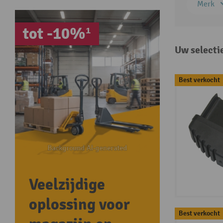
Merk
tot -10%¹
Uw selecti
Best verkocht
Veelzijdige
oplossing voor
Best verkocht