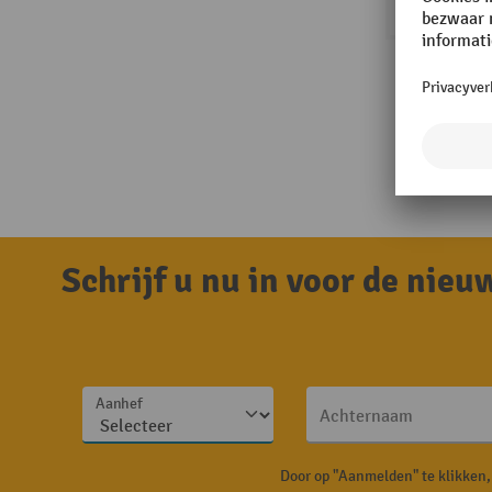
Schrijf u nu in voor de nie
Aanhef
Achternaam
Door op "Aanmelden" te klikken