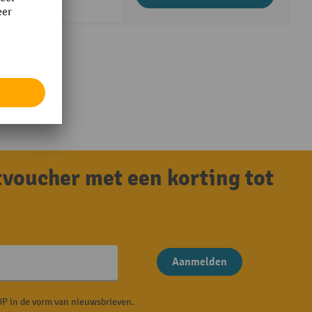
tvoucher met een korting tot
Aanmelden
P in de vorm van nieuwsbrieven.