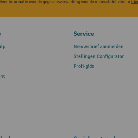
Meer informatie over de gegevensverwerking voor de nieuwsbrief vindt u
hie
e
Service
ulp
Nieuwsbrief aanmelden
Stellingen Configurator
Profi-gids
nt