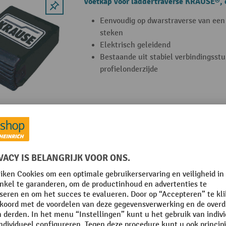
Voetkap voor laddertraverse KRAUSE®, e
Eenvoudig op dwarstraverse van ee
steken
Elektrisch geleidend
Bestaande uit stabiel verbindingsstu
profielonderzijde
Tool Bag voor sportenladders KRAUSE®
Tool Bag voor sportenladder van KR
vezelversterkte pvc (polyvinylchlorid
Ideaal voor het tijdelijk onderbreng
kleine onderdelen
Draagt tot 10 kg