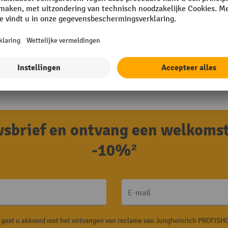
uwsbrief en ontvang een welkoms
-10%²
E-mail
, gaat u akkoord met het ontvangen van reclame van Jungheinrich PROFISHO