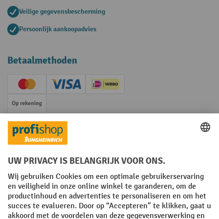
Veilige gegevensbescherming
Persoonlijk aankoopadvies
Betaalmethoden
Creditcard (Master)
Creditcard (Visa)
iDEAL | Wero
Op rekening
Sociale netwerken
Facebook
YouTube
LinkedIn
Instagram
Algemene leveringsvoorwaarden
Copyright