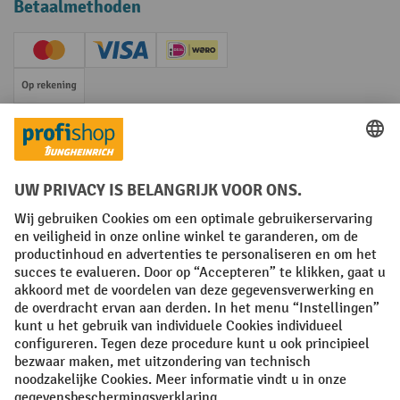
Betaalmethoden
Creditcard (Master)
Creditcard (Visa)
iDEAL | Wero
Op rekening
Sociale netwerken
Facebook
YouTube
LinkedIn
Instagram
Algemene leveringsvoorwaarden
Copyright
Privacyverklaring
Privacy Instellingen
All prices excl. VAT plus
shipping costs
and possible delivery charges,
if not stated otherwise.