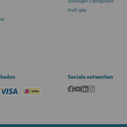
Stellingen Configurator
Profi-gids
nt
thoden
Sociale netwerken
Facebook
YouTube
LinkedIn
Instagram
ard (Master)
Creditcard (Visa)
iDEAL | Wero
ening