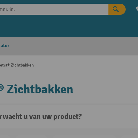
rator
fetra® Zichtbakken
® Zichtbakken
rwacht u van uw product?