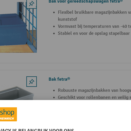
Bak voor gereedschapswagen fetra®
Flexibel bruikbare magazijnbakken v
kunststof
Vormvast bij temperaturen van -40 t
Stabiel en voor de opslag stapelbaar
Bak fetra®
Robuuste magazijnbakken van hoogw
Geschikt voor rollenbanen en veilig 
Resistent voor gangbare zuren en lo