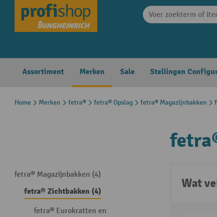
search
Skip to main navigation
Assortiment
Merken
Sale
Stellingen Configu
Home
Merken
fetra®
fetra® Opslag
fetra® Magazijnbakken
fetra
fetra® Magazijnbakken (4)
Wat ve
fetra® Zichtbakken (4)
fetra® Eurokratten en