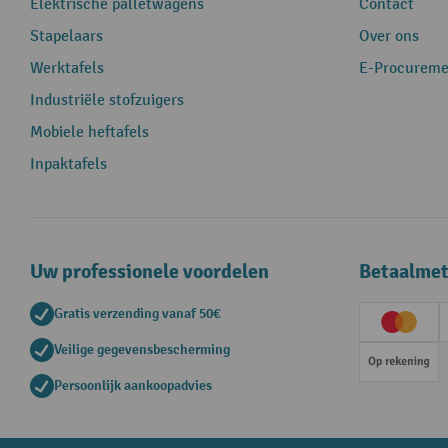
Elektrische palletwagens
Contact
Stapelaars
Over ons
Werktafels
E-Procureme
Industriële stofzuigers
Mobiele heftafels
Inpaktafels
Uw professionele voordelen
Betaalme
Gratis verzending vanaf 50€
Creditc
Veilige gegevensbescherming
Op rek
Persoonlijk aankoopadvies