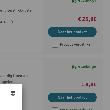
9 Werkdagen
an uiterst robuuste
€ 23,90
ot 100 °C
Naar het product
Product vergelijken
9 Werkdagen
aardig kunststof
stapelen
€ 8,80
gen
Naar het product