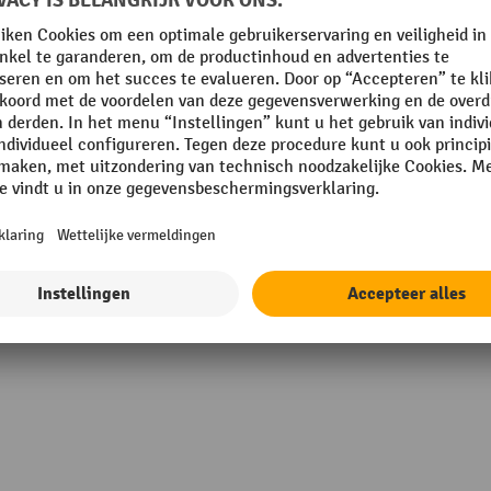
5 Varianten
Scharnierdeksel voor eurobakken fetra®
Stabiel scharnierdeksel voor euroba
Van hoogwaardig, slagvast kunststof
Temperatuurbestendig van -40°C tot