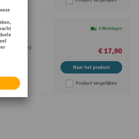
Product vergelijken
9 Werkdagen
k fetra®
 (polyethyleen)
€ 17,90
 +100 °C
Naar het product
Product vergelijken