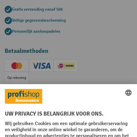
Gratis verzending vanaf 50€
Veilige gegevensbescherming
Persoonlijk aankoopadvies
Betaalmethoden
Creditcard (Master)
Creditcard (Visa)
iDEAL | Wero
Op rekening
Sociale netwerken
Facebook
YouTube
LinkedIn
Instagram