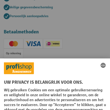
Veilige gegevensbescherming
Persoonlijk aankoopadvies
Betaalmethoden
Creditcard (Master)
Creditcard (Visa)
iDEAL | Wero
Op rekening
Sociale netwerken
Facebook
YouTube
LinkedIn
Instagram
Algemene leveringsvoorwaarden
Copyright