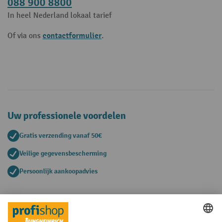
088 900 8800
In heel Nederland lokaal tarief
contactformulier
Of via ons
.
Uw professionele voordelen
Gratis verzending vanaf 50€
Veilige gegevensbescherming
Persoonlijk aankoopadvies
Betaalmethoden