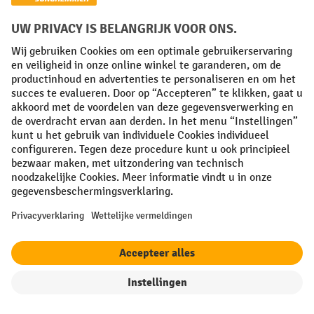
Creditcard (Master)
Creditcard (Visa)
iDEAL | Wero
Op rekening
Sociale netwerken
Facebook
YouTube
LinkedIn
Instagram
Algemene leveringsvoorwaarden
Copyright
Privacyverklaring
Privacy Instellingen
All prices excl. VAT plus
shipping costs
and possible delivery charges,
if not stated otherwise.
¹ De korting is geldig zolang de voorraad strekt. De korting is niet van
filter
Sorteren op
toepassing op speciale prijzen. Een combinatie met andere
procentuele kortingen of vouchers is niet mogelijk. | ² De korting