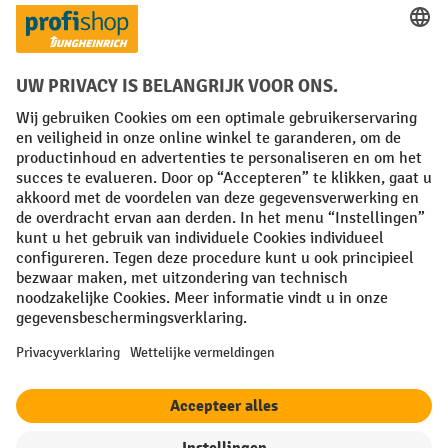
Sociale netwerken
Facebook
YouTube
LinkedIn
Instagram
Algemene leveringsvoorwaarden
Copyright
Privacyverklaring
Privacy Instellingen
All prices excl. VAT plus
shipping costs
and possible delivery charges,
if not stated otherwise.
¹ De korting is geldig zolang de voorraad strekt. De korting is niet van
toepassing op speciale prijzen. Een combinatie met andere
procentuele kortingen of vouchers is niet mogelijk. | ² De korting
wordt eenmalig toegekend bij de eerste inschrijving voor de
nieuwsbrief. De voucher is 10 dagen geldig en kan online worden
ingewisseld vanaf een netto bestelwaarde van €250. De hoogte van de
korting varieert per productcategorie en is maximaal 10%. Elektrische