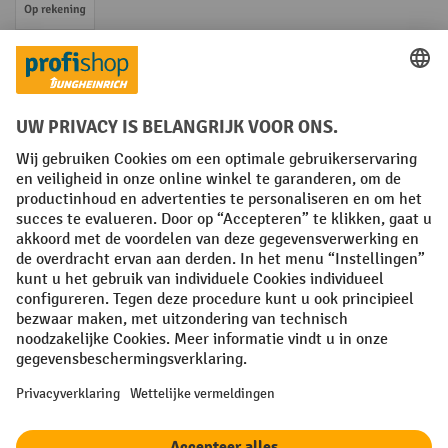
Op rekening
Sociale netwerken
Facebook
YouTube
LinkedIn
Instagram
Algemene leveringsvoorwaarden
Copyright
Privacyverklaring
Privacy Instellingen
All prices excl. VAT plus
shipping costs
and possible delivery charges,
if not stated otherwise.
¹ De korting is geldig zolang de voorraad strekt. De korting is niet van
toepassing op speciale prijzen. Een combinatie met andere
procentuele kortingen of vouchers is niet mogelijk. | ² De korting
wordt eenmalig toegekend bij de eerste inschrijving voor de
nieuwsbrief. De voucher is 10 dagen geldig en kan online worden