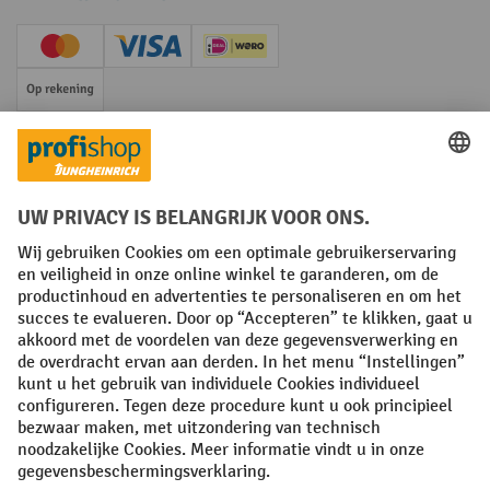
Creditcard (Master)
Creditcard (Visa)
iDEAL | Wero
Op rekening
Sociale netwerken
Facebook
YouTube
LinkedIn
Instagram
Algemene leveringsvoorwaarden
Copyright
Privacyverklaring
Privacy Instellingen
All prices excl. VAT plus
shipping costs
and possible delivery charges,
if not stated otherwise.
¹ De korting is geldig zolang de voorraad strekt. De korting is niet van