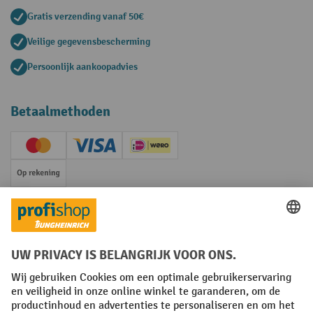
Gratis verzending vanaf 50€
Veilige gegevensbescherming
Persoonlijk aankoopadvies
Betaalmethoden
Creditcard (Master)
Creditcard (Visa)
iDEAL | Wero
Op rekening
Sociale netwerken
Facebook
YouTube
LinkedIn
Instagram