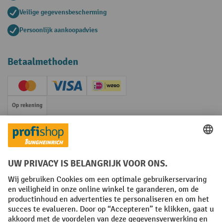
Veilige gegevensbescherming
Persoonlijk aankoopadvies
Betaalmethoden
Creditcard (Master)
Creditcard (Visa)
iDEAL | Wero
Op rekening
Sociale netwerken
Facebook
YouTube
LinkedIn
Instagram
Algemene leveringsvoorwaarden
Copyright