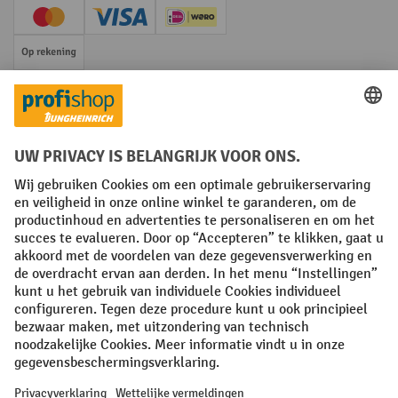
Creditcard (Master)
Creditcard (Visa)
iDEAL | Wero
Op rekening
Sociale netwerken
Facebook
YouTube
LinkedIn
Instagram
Algemene leveringsvoorwaarden
Copyright
Privacyverklaring
Privacy Instellingen
All prices excl. VAT plus
shipping costs
and possible delivery charges,
if not stated otherwise.
¹ De korting is geldig zolang de voorraad strekt. De korting is niet van
toepassing op speciale prijzen. Een combinatie met andere