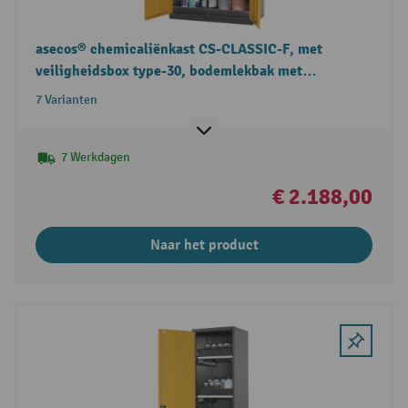
asecos® chemicaliënkast CS-CLASSIC-F, met
veiligheidsbox type-30, bodemlekbak met
geperforeerde plaat en legborden
7 Varianten
7 Werkdagen
€ 2.188,00
Naar het product