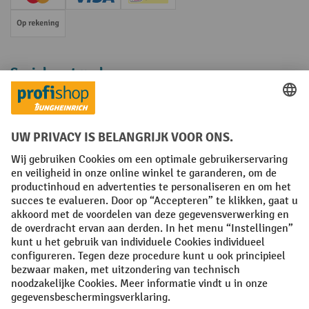
Creditcard (Master)
Creditcard (Visa)
iDEAL | Wero
Op rekening
Sociale netwerken
Facebook
YouTube
LinkedIn
Instagram
Algemene leveringsvoorwaarden
Copyright
Privacyverklaring
Privacy Instellingen
All prices excl. VAT plus
shipping costs
and possible delivery charges,
if not stated otherwise.
¹ De korting is geldig zolang de voorraad strekt. De korting is niet van
toepassing op speciale prijzen. Een combinatie met andere
procentuele kortingen of vouchers is niet mogelijk. | ² De korting
wordt eenmalig toegekend bij de eerste inschrijving voor de