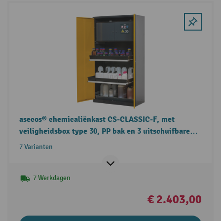
asecos® chemicaliënkast CS-CLASSIC-F, met
veiligheidsbox type 30, PP bak en 3 uitschuifbare
legplanken
7 Varianten
7 Werkdagen
€ 2.403,00