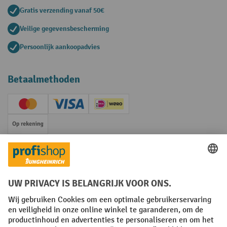
Gratis verzending vanaf 50€
Veilige gegevensbescherming
Persoonlijk aankoopadvies
Betaalmethoden
Creditcard (Master)
Creditcard (Visa)
iDEAL | Wero
Op rekening
Sociale netwerken
Facebook
YouTube
LinkedIn
Instagram