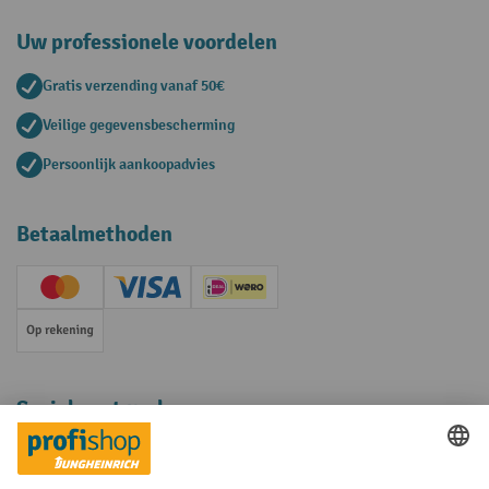
Uw professionele voordelen
Gratis verzending vanaf 50€
Veilige gegevensbescherming
Persoonlijk aankoopadvies
Betaalmethoden
Creditcard (Master)
Creditcard (Visa)
iDEAL | Wero
Op rekening
Sociale netwerken
Facebook
YouTube
LinkedIn
Instagram