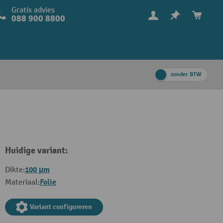
Gratis advies
088 900 8800
zonder BTW
Huidige variant:
100 µm
Dikte:
Folie
Materiaal:
Variant configureren