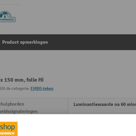
Product opmerkingen
x 150 mm, folie HI
Uit de categorie:
EHBO-teken
ehulpborden
Luminantiewaarde na 60 min
heidssignaleringen
Materiaal
levend
Merk