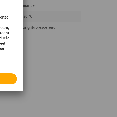
Performance
-30 - 120 °C
Langdurig fluorescerend