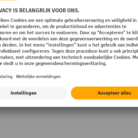
mm
Rubriek
m
Temperatuurbestendigheid
mm
Zichtbaarheid
cd/m²