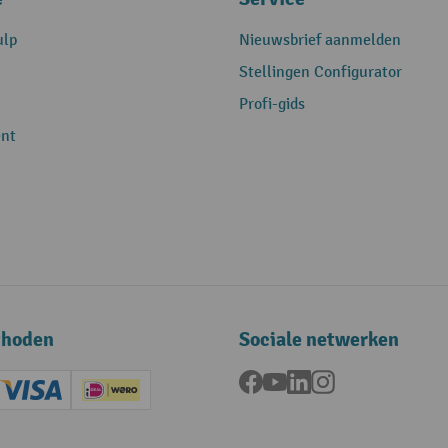
ulp
Nieuwsbrief aanmelden
Stellingen Configurator
Profi-gids
nt
thoden
Sociale netwerken
Facebook
YouTube
LinkedIn
Instagram
ard (Master)
Creditcard (Visa)
iDEAL | Wero
ening