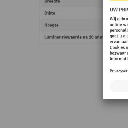
Breedte
150 
Dikte
100 µ
Hoogte
150 
Luminantiewaarde na 10 minuten
150 m