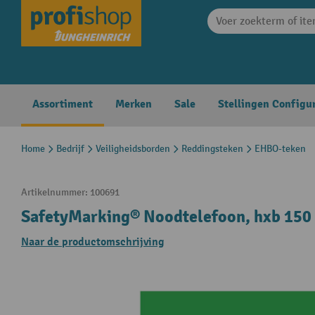
search
Skip to main navigation
Assortiment
Merken
Sale
Stellingen Configu
Home
Bedrijf
Veiligheidsborden
Reddingsteken
EHBO-teken
Artikelnummer:
100691
SafetyMarking® Noodtelefoon, hxb 150 
Naar de productomschrijving