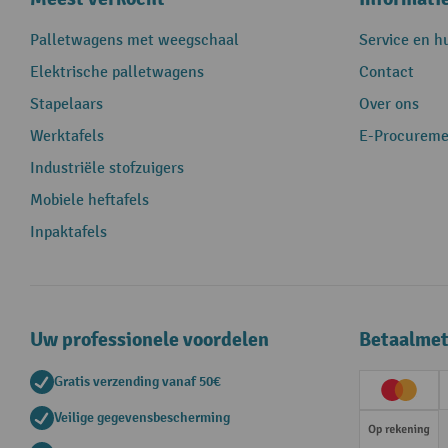
Palletwagens met weegschaal
Service en h
Elektrische palletwagens
Contact
Stapelaars
Over ons
Werktafels
E-Procureme
Industriële stofzuigers
Mobiele heftafels
Inpaktafels
Uw professionele voordelen
Betaalme
Gratis verzending vanaf 50€
Creditc
Veilige gegevensbescherming
Op rek