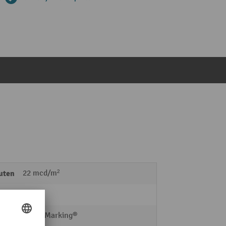
uten
22 mcd/m²
Folie
SafetyMarking®