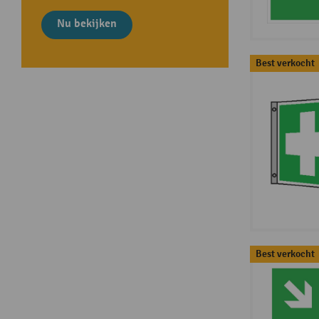
Nu bekijken
Best verkocht
Best verkocht