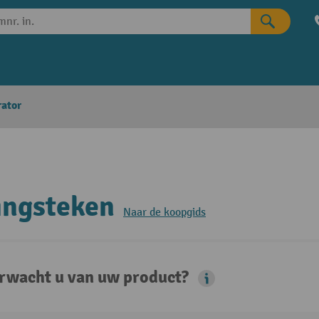
rator
ingsteken
Naar de koopgids
rwacht u van uw product?