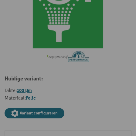
Huidige variant:
100 µm
Dikte:
Folie
Materiaal:
Variant configureren