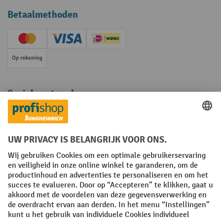
Betaalmethoden
Creditcard (Master)
Creditcard (Visa)
iDEAL | Wero
Op rekening
Sociale netwerken
Facebook
YouTube
LinkedIn
Instagram
Algemene leveringsvoorwaarden
Copyright
Privacyverklaring
Privacy Instellingen
All prices excl. VAT plus
shipping costs
and possible delivery charges,
if not stated otherwise.