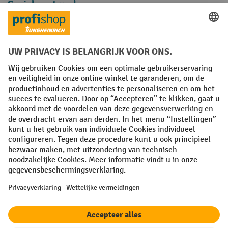
Sociale netwerken
Facebook
YouTube
LinkedIn
Instagram
Algemene leveringsvoorwaarden
Copyright
Privacyverklaring
Privacy Instellingen
All prices excl. VAT plus
shipping costs
and possible delivery charges,
if not stated otherwise.
¹ De korting is geldig zolang de voorraad strekt. De korting is niet van
toepassing op speciale prijzen. Een combinatie met andere
procentuele kortingen of vouchers is niet mogelijk. | ² De korting
wordt eenmalig toegekend bij de eerste inschrijving voor de
nieuwsbrief. De voucher is 10 dagen geldig en kan online worden
ingewisseld vanaf een netto bestelwaarde van €250. De hoogte van de
korting varieert per productcategorie en is maximaal 10%. Elektrische
pallettrucks, elektrische stapelaars, elektrische heftrucks en