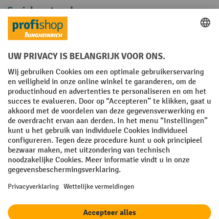
Sociale netwerken
Facebook
YouTube
LinkedIn
Instagram
Algemene leveringsvoorwaarden
Copyright
Privacyverklaring
Privacy Instellingen
All prices excl. VAT plus
shipping costs
and possible delivery charges,
if not stated otherwise.
¹ De korting is geldig zolang de voorraad strekt. De korting is niet van
toepassing op speciale prijzen. Een combinatie met andere
procentuele kortingen of vouchers is niet mogelijk. | ² De korting
wordt eenmalig toegekend bij de eerste inschrijving voor de
nieuwsbrief. De voucher is 10 dagen geldig en kan online worden
ingewisseld vanaf een netto bestelwaarde van €250. De hoogte van de
korting varieert per productcategorie en is maximaal 10%. Elektrische
pallettrucks, elektrische stapelaars, elektrische heftrucks en