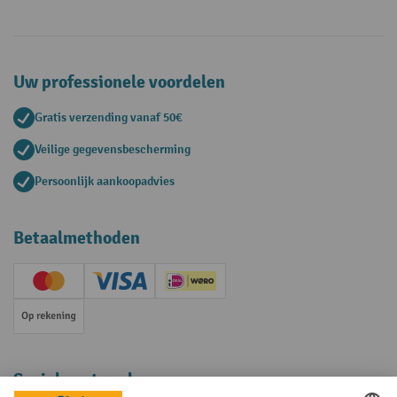
Uw professionele voordelen
Gratis verzending vanaf 50€
Veilige gegevensbescherming
Persoonlijk aankoopadvies
Betaalmethoden
Creditcard (Master)
Creditcard (Visa)
iDEAL | Wero
Op rekening
Sociale netwerken