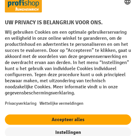
Facebook
YouTube
LinkedIn
Instagram
Algemene leveringsvoorwaarden
Copyright
Privacyverklaring
Privacy Instellingen
All prices excl. VAT plus
shipping costs
and possible delivery charges,
if not stated otherwise.
¹ De korting is geldig zolang de voorraad strekt. De korting is niet van
toepassing op speciale prijzen. Een combinatie met andere
procentuele kortingen of vouchers is niet mogelijk. | ² De korting
wordt eenmalig toegekend bij de eerste inschrijving voor de
nieuwsbrief. De voucher is 10 dagen geldig en kan online worden
ingewisseld vanaf een netto bestelwaarde van €250. De hoogte van de
korting varieert per productcategorie en is maximaal 10%. Elektrische
pallettrucks, elektrische stapelaars, elektrische heftrucks en
gereedschap zijn uitgesloten. Niet geldig op actieprijzen. Kan niet
worden gecombineerd met andere kortingspercentages of vouchers.