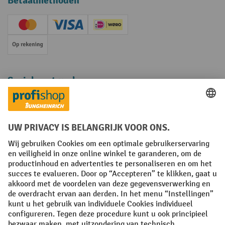
Betaalmethoden
Creditcard (Master)
Creditcard (Visa)
iDEAL | Wero
Op rekening
Sociale netwerken
Facebook
YouTube
LinkedIn
Instagram
Algemene leveringsvoorwaarden
Copyright
Privacyverklaring
Privacy Instellingen
All prices excl. VAT plus
shipping costs
and possible delivery charges,
if not stated otherwise.
¹ De korting is geldig zolang de voorraad strekt. De korting is niet van