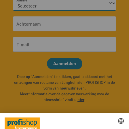
Aanhef
Achternaam
E-mail
Aanmelden
Door op "Aanmelden" te klikken, gaat u akkoord met het
ontvangen van reclame van Jungheinrich PROFISHOP in de
vorm van nieuwsbrieven.
Meer informatie over de gegevensverwerking voor de
nieuwsbrief vindt u
hier
.