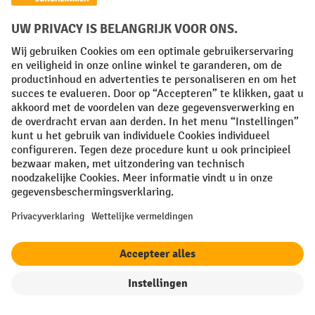
Meest verkocht
Informatie
Service
Service hotline
Ondersteuning en advies bij:
088 900 8800
In heel Nederland lokaal tarief
contactformulier
Of via ons
.
filter
Sorteren op