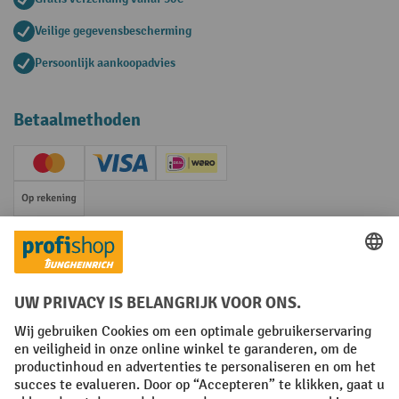
Veilige gegevensbescherming
Persoonlijk aankoopadvies
Betaalmethoden
Creditcard (Master)
Creditcard (Visa)
iDEAL | Wero
Op rekening
Sociale netwerken
Facebook
YouTube
LinkedIn
Instagram
Algemene leveringsvoorwaarden
Copyright