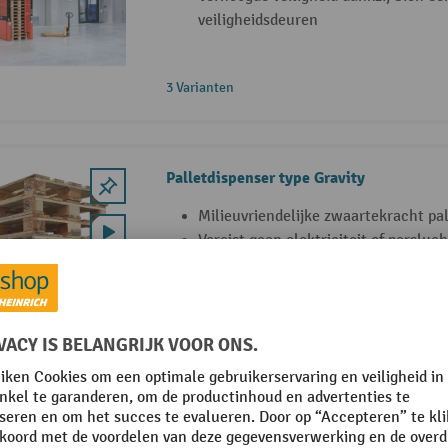
veiligheidsdeuren
3 Varianten
Palletdispenser type Gravity
Milieuvriendelijke zwaartekracht pa
Vereist geen elektriciteit of persluch
Verwijderen en stapelen in één
Hagenauer+Denk palletmagazijn PalServ