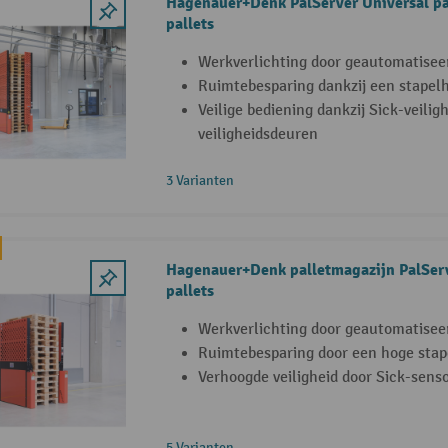
Hagenauer+Denk PalServer Universal pa
pallets
Werkverlichting door geautomatiseer
Ruimtebesparing dankzij een stapelh
Veilige bediening dankzij Sick-veili
veiligheidsdeuren
3 Varianten
Hagenauer+Denk palletmagazijn PalServ
pallets
Werkverlichting door geautomatiseer
Ruimtebesparing door een hoge stap
Verhoogde veiligheid door Sick-sens
5 Varianten