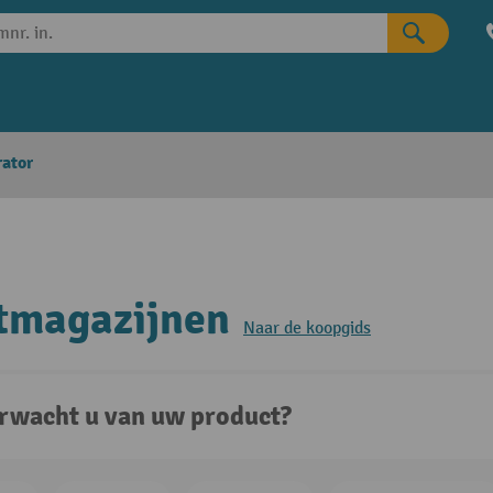
rator
tmagazijnen
Naar de koopgids
rwacht u van uw product?