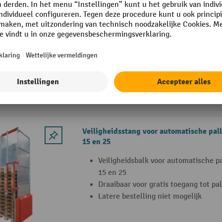
Werkverlichting door blokverwerkin
pallets
Ruimtebesparing door een hoge stap
Meer veiligheid door Sick-sensoren
spleetsluiting
Veiligheidsstang voor automatische pa
15 en 25
Veiligheidsbalk voor automatische 
15 en 25
Draaibaar voor gratis toegang tot pal
Latere bestelling niet mogelijk