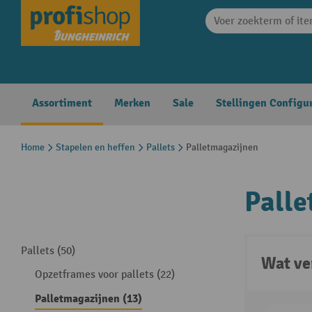
search
Skip to main navigation
Assortiment
Merken
Sale
Stellingen Configu
Home
Stapelen en heffen
Pallets
Palletmagazijnen
Palle
Pallets (50)
Wat ve
Opzetframes voor pallets (22)
Palletmagazijnen (13)