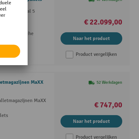
g van maximaal 5
€ 22.099,00
elhoogte
 en automatische
Naar het product
Product vergelijken
lletmagazijnen MaXX
52 Werkdagen
palletmagazijnen MaXX
€ 747,00
lets
Naar het product
Product vergelijken