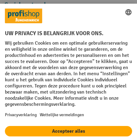
Sociale netwerken
Facebook
YouTube
LinkedIn
Instagram
Algemene leveringsvoorwaarden
Copyright
Privacyverklaring
Privacy Instellingen
All prices excl. VAT plus
shipping costs
and possible delivery charges,
if not stated otherwise.
¹ De korting is geldig zolang de voorraad strekt. De korting is niet van
toepassing op speciale prijzen. Een combinatie met andere
procentuele kortingen of vouchers is niet mogelijk. | ² De korting
wordt eenmalig toegekend bij de eerste inschrijving voor de
nieuwsbrief. De voucher is 10 dagen geldig en kan online worden
ingewisseld vanaf een netto bestelwaarde van €250. De hoogte van de
korting varieert per productcategorie en is maximaal 10%. Elektrische
pallettrucks, elektrische stapelaars, elektrische heftrucks en