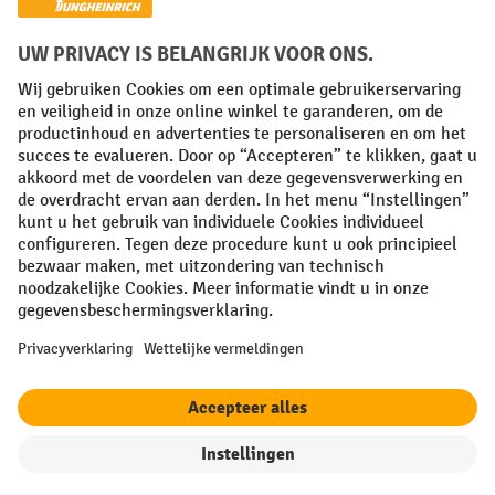
Sociale netwerken
Facebook
YouTube
LinkedIn
Instagram
Algemene leveringsvoorwaarden
Copyright
Privacyverklaring
Privacy Instellingen
All prices excl. VAT plus
shipping costs
and possible delivery charges,
if not stated otherwise.
¹ De korting is geldig zolang de voorraad strekt. De korting is niet van
toepassing op speciale prijzen. Een combinatie met andere
procentuele kortingen of vouchers is niet mogelijk. | ² De korting
wordt eenmalig toegekend bij de eerste inschrijving voor de
nieuwsbrief. De voucher is 10 dagen geldig en kan online worden
ingewisseld vanaf een netto bestelwaarde van €250. De hoogte van de
korting varieert per productcategorie en is maximaal 10%. Elektrische
filter
Sorteren op
pallettrucks, elektrische stapelaars, elektrische heftrucks en
gereedschap zijn uitgesloten. Niet geldig op actieprijzen. Kan niet