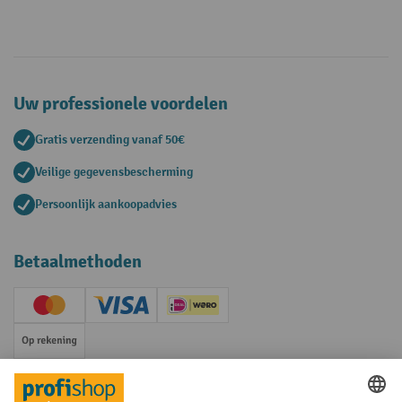
Uw professionele voordelen
Gratis verzending vanaf 50€
Veilige gegevensbescherming
Persoonlijk aankoopadvies
Betaalmethoden
Creditcard (Master)
Creditcard (Visa)
iDEAL | Wero
Op rekening