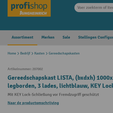
search
Skip to main navigation
Assortiment
Merken
Sale
Stellingen Configu
Home
Bedrijf
Kasten
Gereedschapskasten
Artikelnummer:
207002
Gereedschapskast LISTA, (bxdxh) 1000
legborden, 3 lades, lichtblauw, KEY Loc
Mit KEY Lock-Schließung vor Fremdzugriff geschützt
Naar de productomschrijving