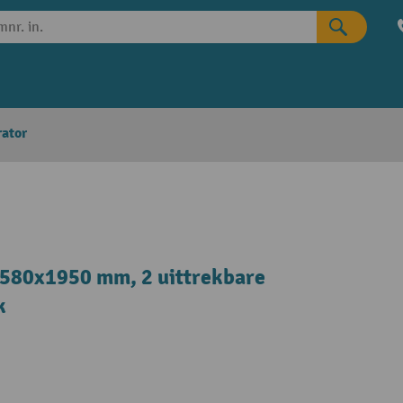
rator
x580x1950 mm, 2 uittrekbare
k