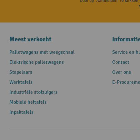
Door op "Aanmelden" te klikken
Meest verkocht
Informati
Palletwagens met weegschaal
Service en h
Elektrische palletwagens
Contact
Stapelaars
Over ons
Werktafels
E-Procureme
Industriële stofzuigers
Mobiele heftafels
Inpaktafels