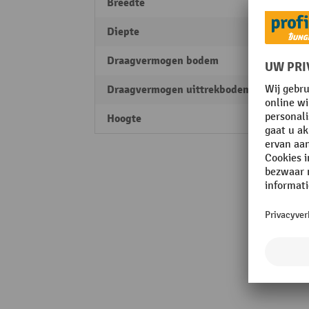
Breedte
1000
Diepte
580 
Draagvermogen bodem
60 kg
Draagvermogen uittrekbodems
50 kg
Hoogte
1950