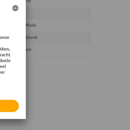
1835 mm
LISTA
Swiss Made
Professional
KEY Lock