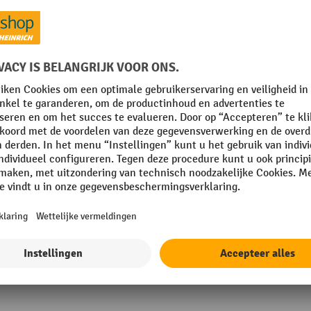
 mm
Lichten hoogte
mm
Merk
Plaats van vervaardiging
Rubriek
Sluitsysteem
Toon alle technische details