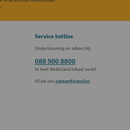
P in de vorm van nieuwsbrieven.
r
.
Service hotline
Ondersteuning en advies bij:
088 900 8800
In heel Nederland lokaal tarief
contactformulier
Of via ons
.