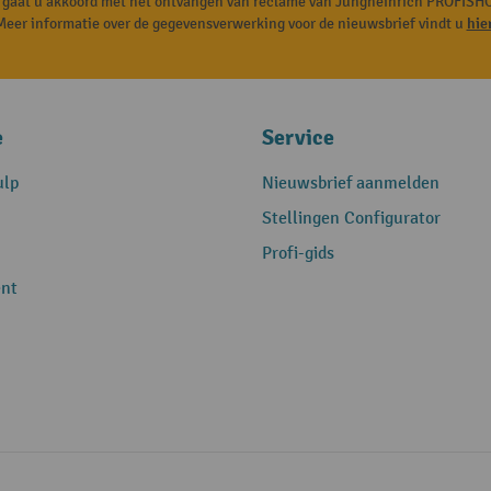
, gaat u akkoord met het ontvangen van reclame van Jungheinrich PROFISHO
Meer informatie over de gegevensverwerking voor de nieuwsbrief vindt u
hie
e
Service
ulp
Nieuwsbrief aanmelden
Stellingen Configurator
Profi-gids
nt