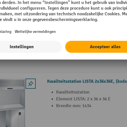
Kwaliteitsstation LISTA 2x36x36E, (bxd
mm, 3 lades
Kwaliteitsstation
Element LISTA: 2 x 36 x 36 E
Breedte mm: 1434
4 Varianten
Kwaliteitsstation LISTA 2x36x36E, (bx
Kwaliteitsstation
Element LISTA: 2 x 36 x 36 E
Breedte mm: 1434