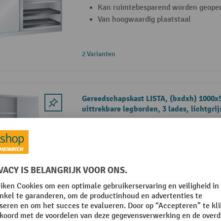
Kan ruimtebesparend worden geope
Van hoogwaardig plaatstaal
2 Varianten
Gereedschapskast LISTA, (bxdxh) 1000x
uittrekbare legborden, 3 lades, lichtgri
Diefstalveilig afsluitbaar dankzij KE
Van hoogwaardig plaatstaal
Kwaliteitsproduct "Made in Europe", 
6 Varianten