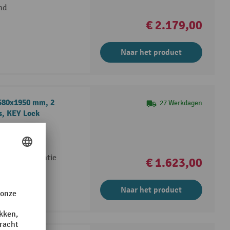
nd
€ 2.179,00
Naar het product
580x1950 mm, 2
27 Werkdagen
js, KEY Lock
Y Lock
10 jaar garantie
€ 1.623,00
Naar het product