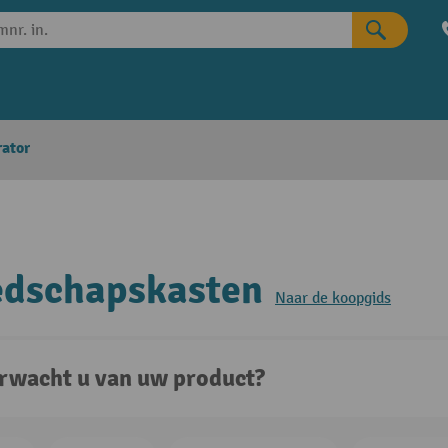
rator
edschapskasten
Naar de koopgids
rwacht u van uw product?