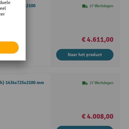
xh) 1434x725x2100
27 Werkdagen
€ 4.611,00
Naar het product
dxh) 1434x725x2100 mm
27 Werkdagen
€ 4.008,00