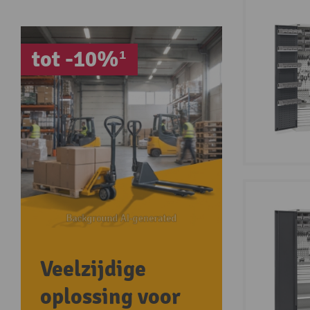
tot -10%¹
Veelzijdige
oplossing voor