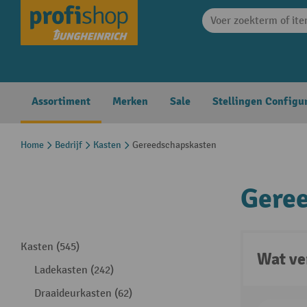
search
Skip to main navigation
Assortiment
Merken
Sale
Stellingen Configu
Home
Bedrijf
Kasten
Gereedschapskasten
Gere
Kasten (545)
Wat ve
Ladekasten (242)
Draaideurkasten (62)