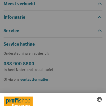
Meest verkocht
Informatie
Service
Service hotline
Ondersteuning en advies bij:
088 900 8800
In heel Nederland lokaal tarief
contactformulier
Of via ons
.