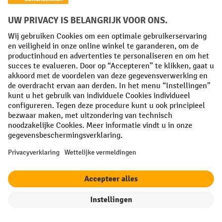
Uw professionele voordelen
Gratis verzending vanaf 50€
Veilige gegevensbescherming
Persoonlijk aankoopadvies
Betaalmethoden
Creditcard (Master)
Creditcard (Visa)
iDEAL | Wero
Op rekening
Sociale netwerken
filter
Sorteren op
Facebook
YouTube
LinkedIn
Instagram