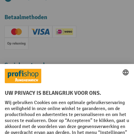
Betaalmethoden
Creditcard (Master)
Creditcard (Visa)
iDEAL | Wero
Op rekening
Sociale netwerken
Facebook
YouTube
LinkedIn
Instagram
Algemene leveringsvoorwaarden
Copyright
Privacyverklaring
Privacy Instellingen
All prices excl. VAT plus
shipping costs
and possible delivery charges,